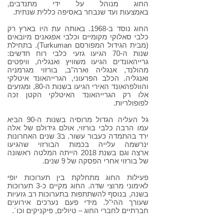
החוג מנוהל על ידי מתנדבים,
באמצעות ועד שנבחר באסיפה כללית שנתית.
החוג נוסד ב-1968. באותה עת היו בארץ רק
כלבי סאלוקי מקומיים וכלבי אפגאנים מיובאים
(מבית הגידול המפורסם Turkuman). בתחילת
שנות ה-70 הגיעו גזעי כלבי רוח חדשים:
גרייהאונדים הגיעו משוויץ ואנגליה, וויפטים
מהולנד, אנגליה וארה"ב, בורזוי מגרמניה
ואנגליה. הכלב הפרעוני, הגרייהאונד איטלקי
והוולפהאונד האירי הגיעו בשנות ה-80, ומגזעים
אלו רק הגרייהאונד האיטלקי הקטן זכה
לפופולריות.
גל העליה הגדול מרוסיה בשנות ה-90 הביא
עמו הרבה כלבי בורזוי, אולם גידולם של אלה
ירד בהתמדה כעבור עשור. ב3 שנים האחרונות
ינרשמה עלייה בכמות הבורזוי שהגיעו
ארצה וגם בשנת 2018 הייתה המלטה ראשונה
של בורזוי אחרי הפסקה של 9 שנים.
פעילות החוג מתחלקת בין תערוכות יופי
לאימוני מרוצי שדה. החוג מקיים כ-3 תערוכות
בשנה, בנוסף להשתתפות בתערוכות רב גזעיות
שעורך ההי"ל. מידי פעם נערכים אירועים
חברתיים לחברי החוג – טיולים, פיקניקים וכו´.