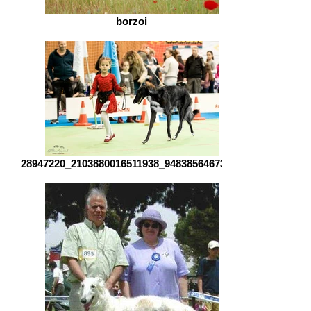
borzoi
28947220_2103880016511938_94838564673090